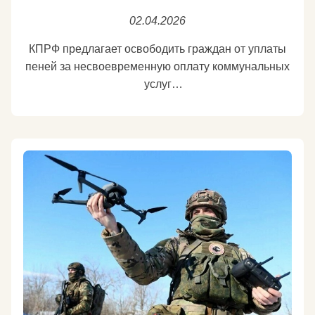
городе она учинила чудовищную по жестокости
02.04.2026
резню. Японская пресса тогда писала о
соревновании между офицерами императорской
КПРФ предлагает освободить граждан от уплаты
армии: кто из них быстрее зарубит мечом 100
пеней за несвоевременную оплату коммунальных
китайцев. После падения крупнейших городов на
услуг
востоке страны китайское правительство
Это нужно, чтобы миллионы российских семей не
переехало в Чунцин. Тогда японская авиация
провалились в долговую яму.
начала подвергать этот город жесточайшим
Вместе с моими товарищами по фракции КПРФ
бомбардировкам.
Николаем Коломейцевым, Михаилом Авдеевым,
Алексеем Куринным и Романом Лябиховым
Западные державы долго проводили политику
вносим законопроект, который в 2027 году
«умиротворения» японских агрессоров, очень
освободит жителей России от уплаты пеней за
похожую на их политику в отношении Гитлера.
несвоевременное внесение платы за жилое
Расчёт был таким: дав Японии проглотить часть
помещение и коммунальные услуги, а также
Китая, в дальнейшем направить её агрессию на
взносов на капитальный ремонт.
Советский Союз.
Прокомментировал наш законопроект для
«Известий».
И только СССР сразу начал оказывать помощь
https://iz.ru/2071108/2026-04-02/v-gd-predlozhili-