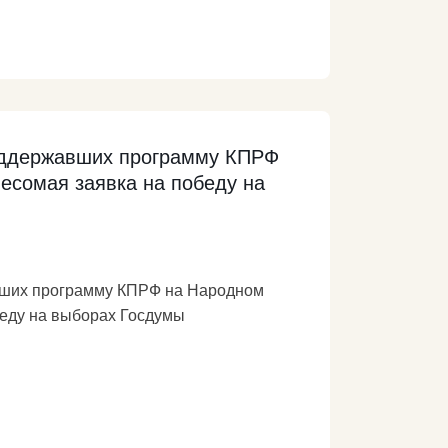
лист в области образования и
ки он напомнил, комментируя
ь ЗДОРОВОЙ жизни в нашей стране –
поддержавших программу КПРФ
есомая заявка на победу на
вших программу КПРФ на Народном
беду на выборах Госдумы
проходящем сейчас предвыборном
сновные положения Программы Победы,