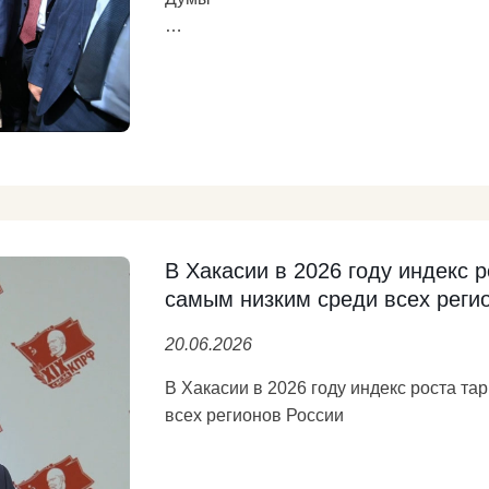
Голосование делегатов съезда заверш
В центральную часть партийного спис
- Председатель ЦК КПРФ, руководител
Думе Геннадий ЗЮГАНОВ;
- глава Республики Хакасия Валенти
В Хакасии в 2026 году индекс 
самым низким среди всех реги
- первый зампред ЦК КПРФ, первый за
по безопасности и противодействию 
20.06.2026
- зампред ЦК КПРФ, первый зампред к
В Хакасии в 2026 году индекс роста т
международным делам Дмитрий НОВ
всех регионов России
- первый зампред ЦК КПРФ, первый за
Правительство коммуниста Валентина 