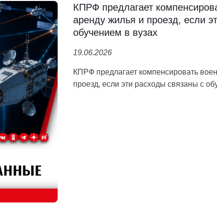
КПРФ предлагает компенсиров
аренду жилья и проезд, если э
обучением в вузах
19.06.2026
КПРФ предлагает компенсировать воен
проезд, если эти расходы связаны с об
Вместе с товарищами по фракции КПРФ
Куринным, Казбеком Тайсаевым и сен
Гибатдиновым направили соответству
правительства Михаилу Мишустину.
Прокомментировал нашу инициативу 
https://tass.ru/obschestvo/27808871
Мы считаем, что целесообразно компе