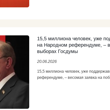
Олег Николаевич – выдающийся специа
социальной политики. Есенинские стро
нынешнюю среднюю продолжительност
61,4 года.
Мой канал в Мax:
15,5 миллиона человек, уже 
на Народном референдуме, – в
https://max.ru/yury_afonin
Подробнее
выборах Госдумы
20.06.2026
15,5 миллиона человек, уже поддержа
референдуме, – весомая заявка на по
Об этом заявил Геннадий Зюганов на 
съезде КПРФ.
Лидер коммунистов представил все о