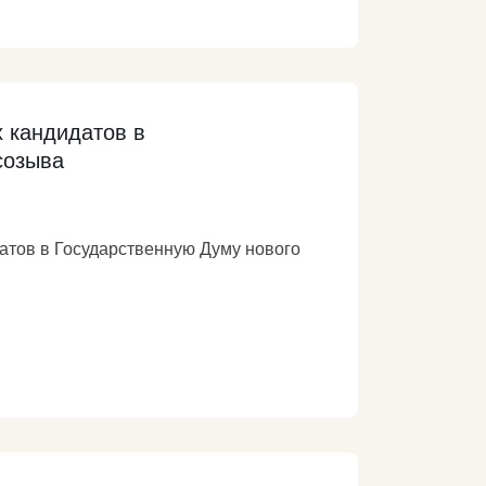
из системного кризиса,
зрождению Родины.
 кандидатов в
созыва
атов в Государственную Думу нового
, который своим голосованием изберёт
енью выборах российского парламента.