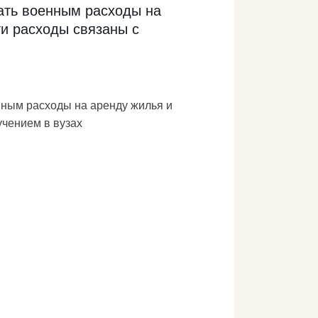
ать военным расходы на
ти расходы связаны с
ным расходы на аренду жилья и
учением в вузах
 в Государственной Думе Алексеем
атором-коммунистом Айратом
ющее обращение председателю
для ТАСС.
нсировать военнослужащим расходы на