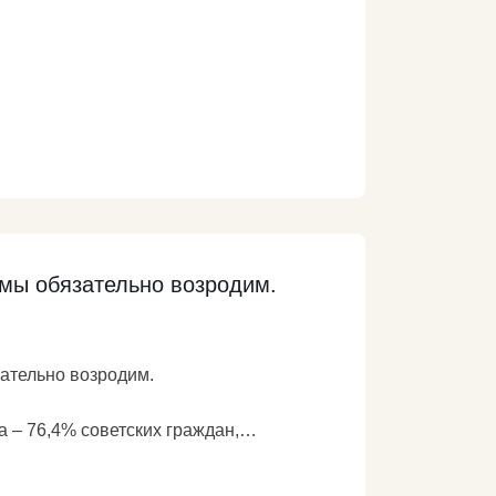
ей КПРФ в Госдуме.
m/
Подробнее
мы обязательно возродим.
ательно возродим.
а – 76,4% советских граждан,
ерендуме, проголосовали за