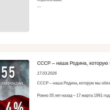
Круглый стол, организованный фракци
Прямая трансляция:
http://duma.gov.ru/multimedia/video/strea
СССР – наша Родина, которую 
17.03.2026
СССР – наша Родина, которую мы обяз
Ровно 35 лет назад – 17 марта 1991 год
принявших участие во Всесоюзном реф
сохранение СССР.