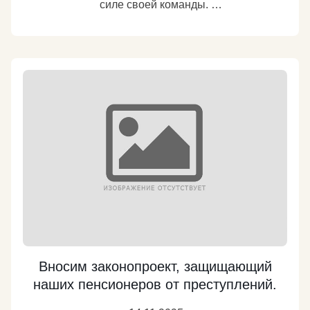
силе своей команды.
приобрёл для фронта саратовский пчеловод,
председатель колхоза «Стахановец» Ферапонт
Но чтобы одержать победу на предстоящих в 2026
Головатый. Мы продолжаем славную
году выборах Государственной Думы, нам
отечественную традицию помощи фронту всем
необходимо подтянуть многие технологические
миром, всем народом.
моменты нашей работы.
Мой канал в Мax:
Об этом подробно говорил сегодня на семинаре-
https://max.ru/yury_afonin
Подробнее
совещании руководителей комитетов
региональных отделений КПРФ, который проходит
сейчас в Подмосковье.
В частности, мы должны сделать всеохватной и
максимально эффективной нашу систему
контроля над ходом голосования и подсчётом
голосов.
Вносим законопроект, защищающий
наших пенсионеров от преступлений.
Мой канал в Мax: