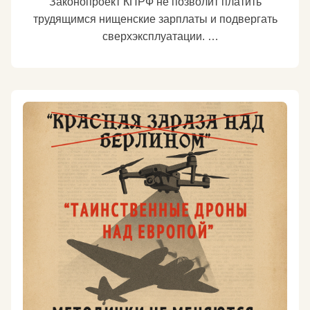
Законопроект КПРФ не позволит платить
трудящимся нищенские зарплаты и подвергать
сверхэксплуатации.
Вместе с депутатами фракции КПРФ в Госдуме
Геннадием Зюгановым, Алексеем Куринным и
Георгием Камневым выступил соавтором
законопроекта, который вносит изменения в
статью 133 Трудового кодекса.
О нашей инициативе пишет ТАСС.
https://tass.ru/ekonomika/25684745
Суть изменений такова: если заработная плата
работника меньше МРОТ, то работодателю
запрещается включать в её состав оплату за
дополнительную работу или работу, выполняемую
работником в порядке совмещения должностей.