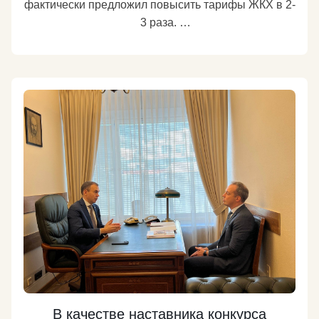
фактически предложил повысить тарифы ЖКХ в 2-
шахматам.
Подробнее
шулерством.
Подробнее
3 раза.
И заявил, что иначе нас ждут коммунальные
катастрофы.
Если это не сверхнаглость, то что это?
Исполнительный директор Ассоциации
предприятий сферы ЖКХ «Объединенный
Жилищно-Коммунальный Совет» Марк Геллер
заявил, что «по факту люди платят за коммуналку
в среднем лишь 30-50% от реальной стоимости
услуг». Он также сказал, что «у нас с 2015 года
имеет место, по сути, заморозка тарифов». При
этом Геллер констатировал, что «система в
режиме реального времени деградирует, а
изношенные сети вот-вот начнут рушиться
В качестве наставника конкурса