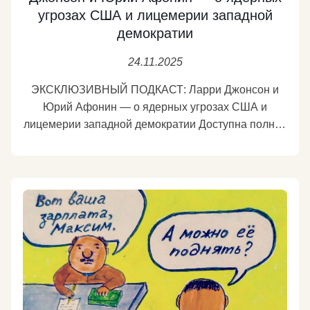
угрозах США и лицемерии западной
демократии
24.11.2025
ЭКСКЛЮЗИВНЫЙ ПОДКАСТ: Ларри Джонсон и
Юрий Афонин — о ядерных угрозах США и
лицемерии западной демократии Доступна полная
запись жёсткого и принципиального диалога с
первым заместителем председателя Комитета
Государственной Думы по безопасности и
противодействию коррупции, члена фракции
КПРФ Юрия Афонина. Беседа прошла в рамках
медиафорума Международного «Клуба Народного
Единства» на площадке ТАСС. В этом выпуске: •
Призрачная демократия: почему политические
институты США стали фикцией • Прямая оценка
заявлений США о готовности к ядерным