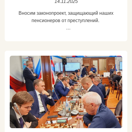
14.11.2025
https://max.ru/yury_afonin
Подробнее
Вносим законопроект, защищающий наших
пенсионеров от преступлений.
Вместе с моим товарищем, депутатом фракции
КПРФ в Госдуме Алексеем Куринным мы
разработали законопроект, относящий к
отягчающим обстоятельством совершение
преступления в отношении лица, достигшего
пенсионного возраста.
https://ria.ru/20251114/gosduma-2054885786.html
Почему это необходимо?
Развитие коммуникаций и враждебное отношение
к России ряда государств сделали наших пожилых
людей крайне уязвимыми. Сегодня почти каждый
российский пенсионер имеет в кармане смартфон.