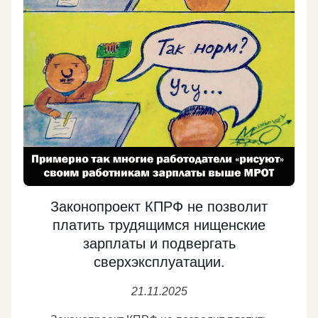
испытаниям • Историческая правда о роли
советского народа в разгроме нацизма •
Антифашистская борьба как моральный долг
современного политика • Почему западные
«ценности» ведут к деградации международного
права Этот диалог — жёсткий и
аргументированный ответ всем, кто пытается
переписать историю и навязать миру правила,
основанные на двойных стандартах. Все
эксклюзивные аналитические материалы и мнения
экспертов смотрите на официальных ресурсах
МКНЕ Телеграм (https://t.me/klubnarodnogoedinstva)
Законопроект КПРФ не позволит
Сайт (narodedinstvo.ru/) ВКонтакте
платить трудящимся нищенские
(vk.com/club229246008) Рутуб
зарплаты и подвергать
(https://rutube.ru/channel/59698066/) Для помощи
сверхэксплуатации.
фонду СВОИМ перейдите по ссылке —
21.11.2025
fondsvoim.ru/pomogi_svoim
Подробнее