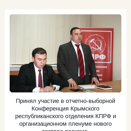
своем сообщении он написал: «Село – столице –
похмелиться». Теперь история получила
продолжение. В правительстве принять деньги
отказались. И отправили перевод обратно. Но
забирать свои деньги назад пенсионер не стал.
Ведь, чтобы их получить, ему пришлось бы
заплатить 73 рубля. «Ну, раз уж в канцелярии
премьера нет 73 рублей на отправку перевода –
кризис сам по себе в ближайшее время ну никак
не пройдёт, – саркастически отметил Смирнягин. –
Сегодня зашёл на почту и письменно отказался от
получения этого бесценного подарка
правительства. Лучше бы они вместе с «Единой
Россией» нашли бы хоть какие-то льготы для
Принял участие в отчетно-выборной
«детей войны» и для детей».
Подробнее
Конференция Крымского
республиканского отделения КПРФ и
организационном пленуме нового