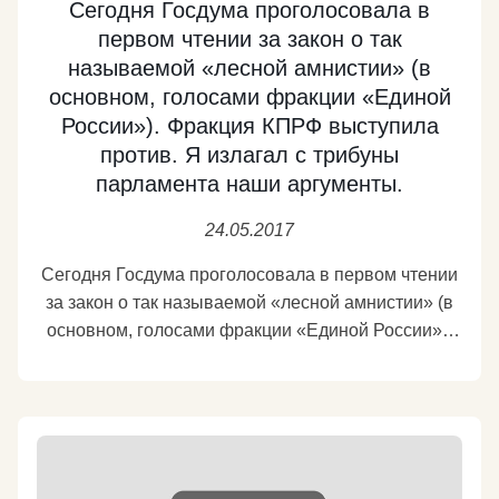
Сегодня Госдума проголосовала в
первом чтении за закон о так
называемой «лесной амнистии» (в
основном, голосами фракции «Единой
России»). Фракция КПРФ выступила
против. Я излагал с трибуны
парламента наши аргументы.
24.05.2017
Сегодня Госдума проголосовала в первом чтении
за закон о так называемой «лесной амнистии» (в
основном, голосами фракции «Единой России»).
Фракция КПРФ выступила против. Я излагал с
трибуны парламента наши аргументы. В
поддержку данного законопроекта была
проведена достаточно мощная пиар-кампания. В
её рамках аппетиты дельцов, незаконно
захвативших крупные лесные участки,