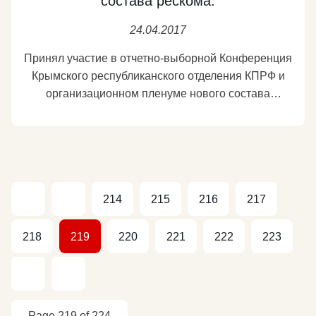
состава рескома.
24.04.2017
Принял участие в отчетно-выборной Конференция
Крымского республиканского отделения КПРФ и
организационном пленуме нового состава
рескома. Новым первым секретарем рескома
избран 38-летний коммунист Сергей Богатыренко.
До настоящего времени он был вторым
секретарем Севастопольского городского
комитета КПРФ. На Конференции подводились
214
215
216
217
итоги трехлетней работы крымских коммунистов в
новой политической ситуации – в условиях
вхождения Крыма в состав Российской
218
219
220
221
222
223
Федерации. Этот период адаптации был связан со
многими трудностями. Здесь и решение массы
организационно-юридических вопросов. И
незнание на начальном этапе весьма сложного
Page 219 of 224