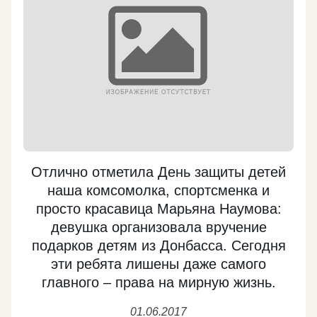
действующему губернатору-единороссу Леониду
Маркелову пришлось включить административную
машину на полную мощность, чтобы не допустить
второго тура. Наверное, войдет в историю
выборов широко разошедшийся по интернету
ролик, где Маркелов обещает сельским
избирателям снова "раскопать дороги", если они
не проголосуют как надо. После выборов
коммунист Сергей Мамаев в течение года
добивался привлечения губернатора к ответу за
Отлично отметила День защиты детей
коррупцию. И вот Маркелов под следствием, сидит
наша комсомолка, спортсменка и
в Лефортово.
просто красавица Марьяна Наумова:
https://kprf.ru/activity/elections/165890.html
девушка организовала вручение
подарков детям из Донбасса. Сегодня
Подробнее
эти ребята лишены даже самого
главного – права на мирную жизнь.
01.06.2017