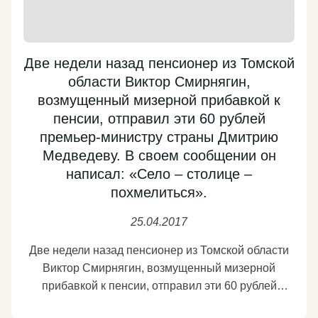
долевого строительства возможность
зарегистрировать право собственности на
земельный участок и объект незавершенного
строительства, что защитит дольщика от
Две недели назад пенсионер из Томской
банкротства или недобросовестных действий
области Виктор Смирнягин,
застройщика. - КПРФ также предлагает механизм
возмущенный мизерной прибавкой к
банковского аккредитива, нотариальной гарантии.
пенсии, отправил эти 60 рублей
Но пока все наши предложения отвергаются
премьер-министру страны Дмитрию
чиновниками и «партией власти». Подробнее:
Медведеву. В своем сообщении он
https://kprf.ru/party-live/cknews/164642.html
написал: «Село – столице –
похмелиться».
Подробнее
25.04.2017
Две недели назад пенсионер из Томской области
Виктор Смирнягин, возмущенный мизерной
прибавкой к пенсии, отправил эти 60 рублей
премьер-министру страны Дмитрию Медведеву. В