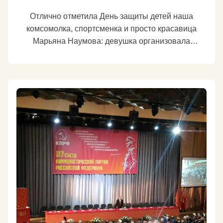
Отлично отметила День защиты детей наша
комсомолка, спортсменка и просто красавица
Марьяна Наумова: девушка организовала
вручение подарков детям из Донбасса. Сегодня
эти ребята лишены даже самого главного – права
на мирную жизнь. Третий год отважная Марьяна
ездит на Донбасс помогать детям. Дружит с ними,
проводит спортивные состязания, привозит
подарки. В этот раз не смогла поехать сама – у нее
ответственный период, сдает ЕГЭ. Но она все
равно придумала, как послать подарки своим
маленьким друзьям в Макеевку Донецкой области.
Кинула в интернете клич о сборе денег, ее друзья
откликнулись, собранную сумму Марьяна
отправила доверенным людям на Донбасс. И вот
сегодня ребята получили сладости от своей
доброй и сильной подруги. Сама еще девчонка,