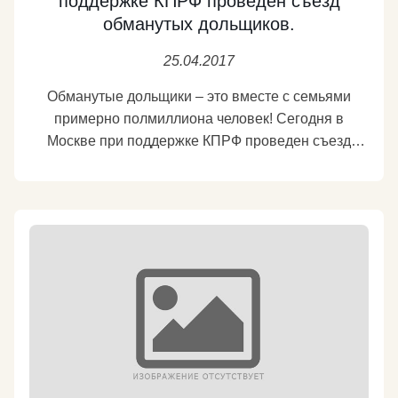
поддержке КПРФ проведен съезд
обманутых дольщиков.
25.04.2017
Обманутые дольщики – это вместе с семьями
примерно полмиллиона человек! Сегодня в
Москве при поддержке КПРФ проведен съезд
обманутых дольщиков. Коммунисты уже не раз
предлагали конкретные меры для решения
проблемы. Например: - Принять поправку в
законодательство о долевом строительстве, суть
которой в том, что каждый регистрируемый
договор долевого участия должен подтверждаться
поручительством со стороны регионального
органа власти. Чиновники тоже должны нести
ответственность, если на подведомственной им
территории обманывают граждан. - Еще одно
изменение в законах должно дать участнику