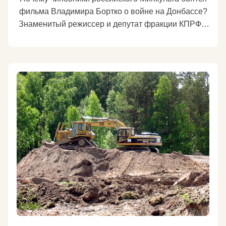
фильма Владимира Бортко о войне на Донбассе?
Знаменитый режиссер и депутат фракции КПРФ в
Госдуме Владимир Бортко считает, что российское
чиновничество от культуры намеренно отказывает
в финансировании его фильму «Убитые города»
по одноименному роману Александра Проханова.
https://kprf.ru/dep/gosduma/activities/165681.html
Подробнее