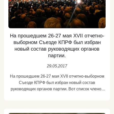
почти ребенок – но какое большое сердце, какие
способности организовывать людей на добрые
дела. Летом она снова собирается на Донбасс, к
своим подопечным. Молодец, Марьяна. Успешно
тебе сдать экзамены!
Подробнее
На прошедшем 26-27 мая XVII отчетно-
выборном Съезде КПРФ был избран
новый состав руководящих органов
партии.
29.05.2017
На прошедшем 26-27 мая XVII отчетно-выборном
Съезде КПРФ был избран новый состав
руководящих органов партии. Вот список членов
Президиума и секретарей обновленного
Центрального комитета КПРФ. https://kprf.ru/party-
live/cknews/165725.html
Подробнее