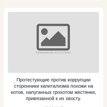
Советским Союзом, а только с РСФСР. Как
поможет возрождению нашего авиастроение
проект создания российско-китайского
широкофюзеляжного дальнемагистрального
пассажирского самолета нового поколения? Не
отнимет ли этот проект работу у отечественных
авиационных заводов? Выгодно ли нам
сотрудничество с Китаем в авиастроении?
Подробнее - на сайте КПРФ: https://kprf.ru/party-
live/cknews/165950.html
Подробнее
Протестующие против коррупции
сторонники капитализма похожи на
котов, напуганных грохотом жестянки,
привязанной к их хвосту.