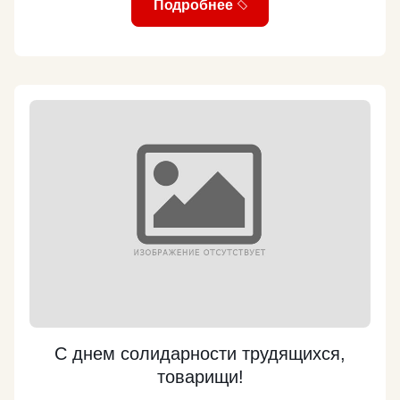
Подробнее
нашей страны вновь проводить независимую
политику. Согласитесь, есть некая
двусмысленность в том, что мы поздравляем
своих медицинских сестричек именно в этот день.
Поэтому фракция КПРФ готовит законопроект об
установлении Дня медсестры в России в день
рождения Даши Севастопольской – Дарьи
Лаврентьевны Михайловой, которая также
прославилась на Крымской войне. Но с другой
стороны фронта – при обороне Севастополя от
англо-франко-итало-турецких интервентов. Эта
дочь матроса, осиротевшая в 17 лет после гибели
отца в Синопском сражении, продала свой
маленький дом и корову и вложила все средства в
организацию передвижного перевязочного пункта
в осажденном врагами городе. И появлялась с
С днем солидарности трудящихся,
ним на самых опасных участках, вытаскивала
товарищи!
раненых из-под огня, спасая сотни жизней. Мы