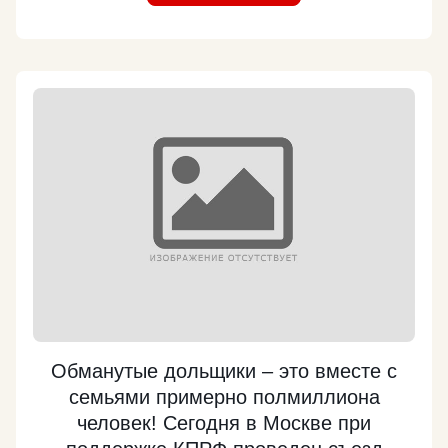
выступил перед студентами и преподавателями
Военмеха - одного из ведущих технических вузов
страны. «Даже проходя по вашим коридорам, -
подчеркнул лидер КПРФ, - ощущаешь дух
времени, дух героики и патриотизма, которым
жива наша держава». https://kprf.ru/party-
live/cknews/164702.html
Подробнее
Обманутые дольщики – это вместе с
семьями примерно полмиллиона
человек! Сегодня в Москве при