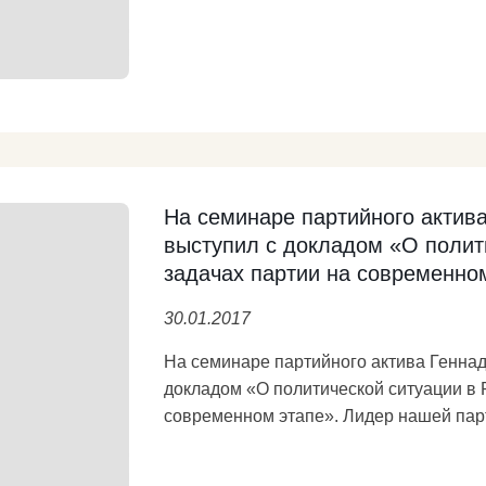
советский период нашей истории. Третье. В год 100-летия Великого Октября
укрепить партию, удвоив приём в КПРФ. Четвёртое. Под эгидой КПРФ созда
широкий блок государственно-патриоти
необходимо для общей борьбы за дост
https://kprf.ru/party-live/cknews/162069.ht
На семинаре партийного актив
выступил с докладом «О полити
задачах партии на современном
30.01.2017
На семинаре партийного актива Генна
докладом «О политической ситуации в 
современном этапе». Лидер нашей партии напомнил, что 100 лет назад
доведенную царской властью и либера
краха и смуты Россию смогли поднять и