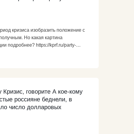
риод кризиса изобразить положение с
получным. Но какая картина
и подробнее? https://kprf.ru/party-
 Кризис, говорите А кое-кому
остые россияне беднели, в
сло число долларовых