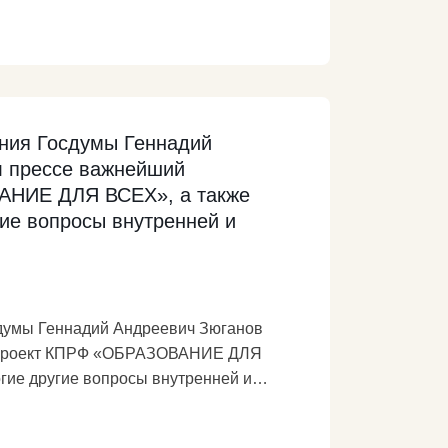
ь в передовую державу – оплот мира и
ведет нашу страну к пропасти. И снова
тственность за будущее нашей страны –
ия, начать выводить из кризиса
ь, не перейти грань, за которой уже не
ния Госдумы Геннадий
rf.ru/party-
л прессе важнейший
АНИЕ ДЛЯ ВСЕХ», а также
ие вопросы внутренней и
думы Геннадий Андреевич Зюганов
нопроект КПРФ «ОБРАЗОВАНИЕ ДЛЯ
гие другие вопросы внутренней и
закон «гарантирует всем бесплатное