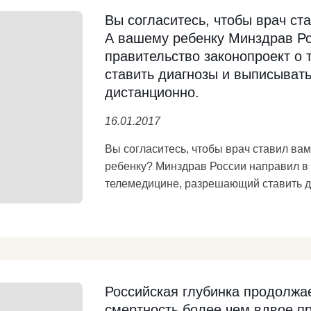
Вы согласитесь, чтобы врач ст
А вашему ребенку Минздрав Ро
правительство законопроект о
ставить диагнозы и выписыват
дистанционно.
16.01.2017
Вы согласитесь, чтобы врач ставил ва
ребенку? Минздрав России направил в 
телемедицине, разрешающий ставить д
больным дистанционно. Этот закон, если он будет принят в таком виде, может
послужить оправданием для дальнейшей
разгрома) социальной сферы под соусо
Дескать, зачем нам столько больниц и
вылечим! А ведь число больниц в Росс
так уже сократилось в 2,5 раза. https://k
Российская глубинка продолжае
смертность более чем вдвое п