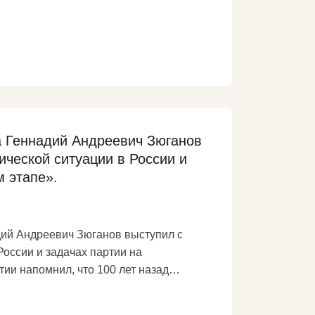
ть
ческих сил. Сложение усилий
ойное будущее Отчизны
ml
Подробнее
а Геннадий Андреевич Зюганов
ческой ситуации в России и
 этапе».
дий Андреевич Зюганов выступил с
России и задачах партии на
лами из Временного правительства до
з руин только большевики. Собрать по