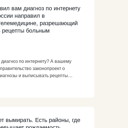
авил вам диагноз по интернету
ссии направил в
 телемедицине, разрешающий
ь рецепты больным
м диагноз по интернету? А вашему
правительство законопроект о
иагнозы и выписывать рецепты
 «оптимизации» (то есть, фактически,
м «внедрения высоких технологий».
 поликлиник? Мы же дистанционно всех
ии в сравнении с советским временем и
prf.ru/dep/gosduma/activities/161566.html
т вымирать. Есть районы, где
ревышает рождаемость