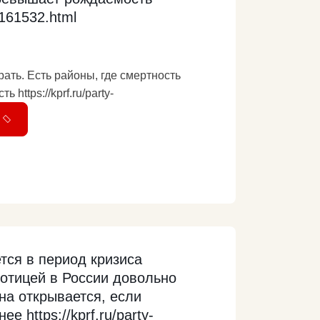
s/161532.html
ать. Есть районы, где смертность
ttps://kprf.ru/party-
тся в период кризиса
ботицей в России довольно
на открывается, если
е https://kprf.ru/party-