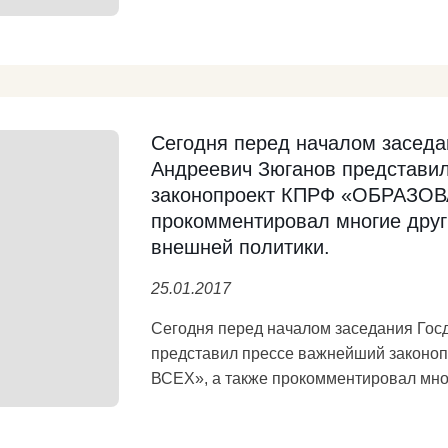
кусочкам, отстроить заново, превратит
надежду для всего человечества. И сегодня, считает Геннадий Андреевич,
либеральный курс правительства снова 
коммунисты готовы взять на себя отве
создать правительство народного довер
разрушенную экономику. Главное – успет
Сегодня перед началом заседа
будет спасения, а будут только распад и гибель. https://kp
Андреевич Зюганов представи
законопроект КПРФ «ОБРАЗОВ
live/cknews/161952.html
Подробнее
прокомментировал многие друг
внешней политики.
25.01.2017
Сегодня перед началом заседания Гос
представил прессе важнейший зако
ВСЕХ», а также прокомментировал мно
внешней политики. Характеризуя законопроект «Образование для всех»,
Геннадий Андреевич отметил, что этот 