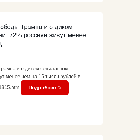
ое рабочее место выпускникам. Закон
омышленности для преподавателей
рплату. Этот закон гарантирует
ния, которое опирается на
победы Трампа и о диком
/party-
ии. 72% россиян живут менее
ц.
Трампа и о диком социальном
ут менее чем на 15 тысяч рублей в
/161815.html
Подробнее