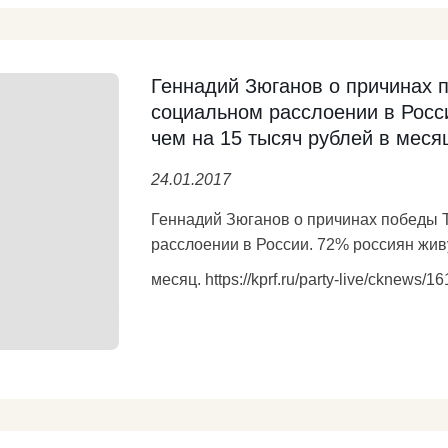
образование, вплоть до высшего, перв
гарантирует два средних оклада в пр
вузов, которые сегодня имеют нищую за
качественно иное содержание образова
Геннадий Зюганов о причинах 
классическую русскую и советскую школу». Подробнее: https://kprf.ru
социальном расслоении в Росс
чем на 15 тысяч рублей в меся
live/cknews/161858.html
Подробнее
24.01.2017
Геннадий Зюганов о причинах победы 
расслоении в России. 72% россиян жив
месяц. https://kprf.ru/party-live/cknews