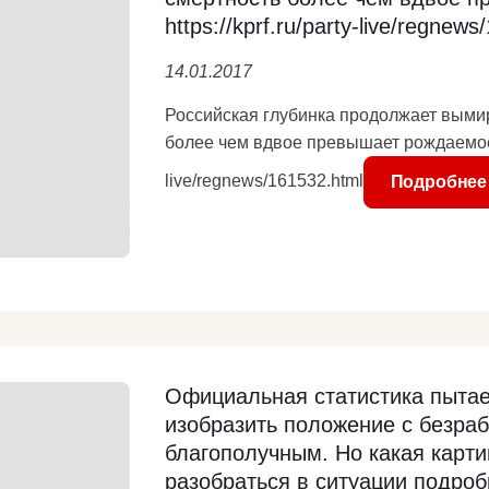
Подробнее
https://kprf.ru/party-live/regnew
14.01.2017
Российская глубинка продолжает вымир
более чем вдвое превышает рождаемость h
live/regnews/161532.html
Подробнее
Официальная статистика пытае
изобразить положение с безра
благополучным. Но какая карти
разобраться в ситуации подробне