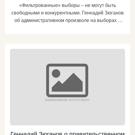
«Фильтрованные» выборы – не могут быть
свободными и конкурентными. Геннадий Зюганов
об административном произволе на выборах в
Бурятии. https://kprf.ru/party-live/cknews/167397.html
Подробнее
Геннадий Зюганов о правительственном