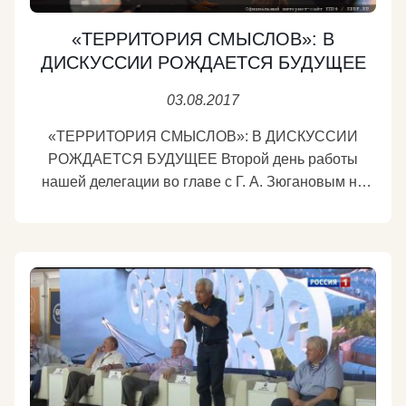
«ТЕРРИТОРИЯ СМЫСЛОВ»: В
ДИСКУССИИ РОЖДАЕТСЯ БУДУЩЕЕ
03.08.2017
«ТЕРРИТОРИЯ СМЫСЛОВ»: В ДИСКУССИИ
РОЖДАЕТСЯ БУДУЩЕЕ Второй день работы
нашей делегации во главе с Г. А. Зюгановым на
«Территории смыслов» начался со встречи с
активистами ЛКСМ. Первым делом Геннадий
Андреевич поздравил команду комсомольцев,
выигравших накануне футбольный турнир
форума. Молодцы, ребята, завтра такие же
блестящие победы ждут вас на политическом
поле! Комсомольцы задавали серьезные вопросы,
в частности, о развитии рабочего движения. Я
рассказал о нашей работе с профсоюзами, о том,