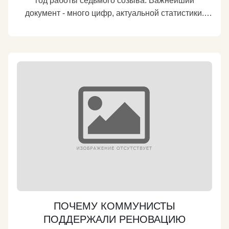
год работы седьмого созыва. Важнейший
документ - много цифр, актуальной статистики.
Почему мы не поддержали бюджет "затягивания
поясов"? Что предлагаем для увеличения доходов
бюджета? Почему мы выступили: - против
повышения акцизов на нефть и газ? - против
"бюджетного правила", устанавливающего планку
зачисления в бюджет нефтегазовых доходов на
уровне 40 долларов за баррель, а все, что свыше,
- передающего в резервные фонды? - против
"закона Тимченко-Ротенберга", освобождающего
"изнуренных" санкциями олигархов от уплаты
налогов в бюджет России? Какие инициативы
коммунисты сочли необходимым поддержать?
https://kprf.ru/party-live/cknews/167611.html
Подробнее
ПОЧЕМУ КОММУНИСТЫ
ПОДДЕРЖАЛИ РЕНОВАЦИЮ