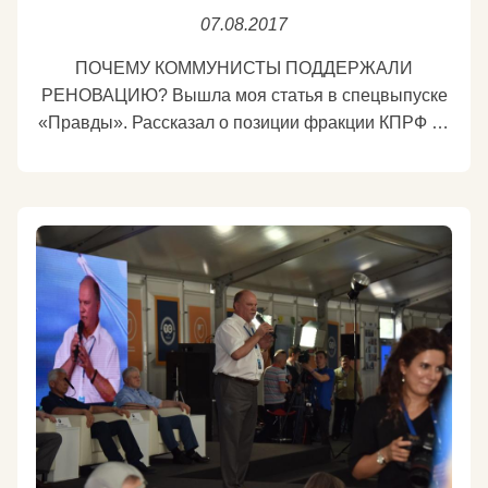
07.08.2017
ПОЧЕМУ КОММУНИСТЫ ПОДДЕРЖАЛИ
РЕНОВАЦИЮ? Вышла моя статья в спецвыпуске
«Правды». Рассказал о позиции фракции КПРФ по
трем резонансным законопроектам лета 2017
года: реновация, «лесная амнистия», создание
компенсационного фонда для обманутых
дольщиков. Текст не очень большой, не пугайтесь,
жмите на ссылку. https://kprf.ru/party-
live/cknews/167613.html
Подробнее