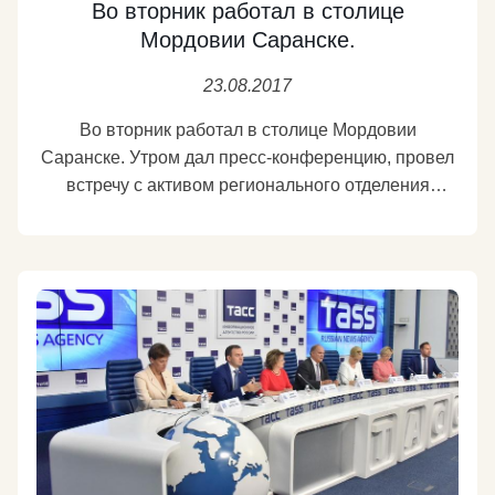
Во вторник работал в столице
Мордовии Саранске.
23.08.2017
Во вторник работал в столице Мордовии
Саранске. Утром дал пресс-конференцию, провел
встречу с активом регионального отделения
партии, пообщался с нашим кандидатом на пост
главы республики Дмитрием Кузякиным.
Встретился с врио главы региона Владимиром
Волковым, обсудили проблемы региона и
предстоящие выборы. Врио пообещал, что все
будет честно. Посмотрим. Посетил
республиканский музей изобразительных искусств
- интересная, богатая, с большим вкусом
подобранная экспозиция. Провел прием
избирателей, немало народу пришло. Саранск -
красивый город, похорошел с моего последнего