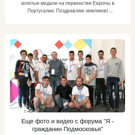
золотые медали на первенстве Европы в
наши аргументы единороссов не убедили. Второй
Португалии. Поздравляю земляков!
закон разрешает авиакомпаниям отменять
https://tularegion.ru/presscenter/press-release/?
бесплатный провоз багажа по «невозвратным» (то
ELEMENT_ID=87084
Подробнее
есть самым дешевым) тарифам и не перевозить
пассажира с таким билетом, если он отказывается
оплачивать багаж. Явочным порядком
авиакомпании давно это делают, но недовольные
граждане с непривычки скандалили. Теперь
авиаперевозчики могут отказать пассажиру по
закону. Плата за багаж обычно составляет не
менее 1500 рублей. Прибавьте еще 12 тысяч к
отпускному бюджету семьи из 4 человек,
решившей купить авиабилеты подешевле.
http://www.rbc.ru/politics/20/07/2017/59706d4b9a79472c
Подробнее
Еще фото и видео с форума "Я -
гражданин Подмосковья"