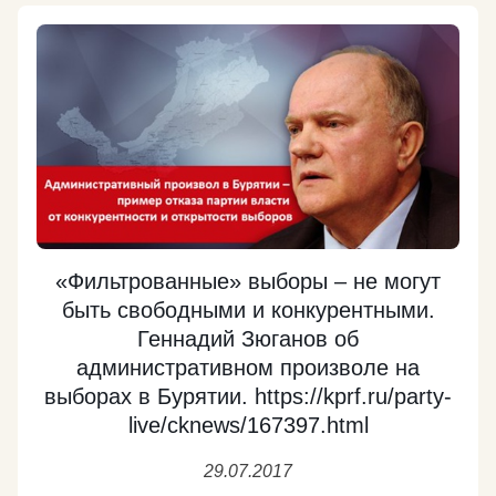
неприятно. Смогут ли обойтись их АЭС без нашего
урана? Сколько самолетов в год построит "Боинг"
без русского титана?
https://kprf.ru/dep/gosduma/activities/167468.html
Подробнее
«Фильтрованные» выборы – не могут
быть свободными и конкурентными.
Геннадий Зюганов об
административном произволе на
выборах в Бурятии. https://kprf.ru/party-
live/cknews/167397.html
29.07.2017