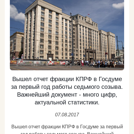
респондентов, положительные ответы дали 16%,
отрицательные — 22% опрошенных. При этом
жизнь в целом устраивает 46% жителей России, об
обратном сказали 25%, еще 27% частично
согласны и с первыми, и со вторыми».
https://regnum.ru/news/2308450.html
Подробнее
Вышел отчет фракции КПРФ в Госдуме
за первый год работы седьмого созыва.
Важнейший документ - много цифр,
актуальной статистики.
07.08.2017
Вышел отчет фракции КПРФ в Госдуме за первый