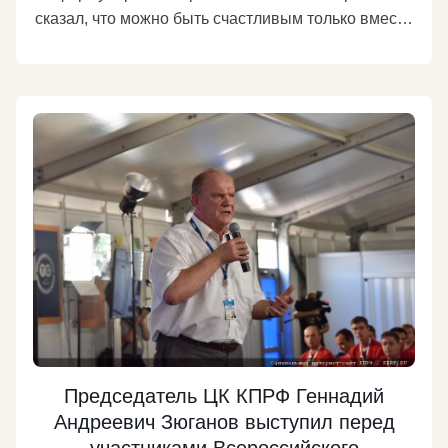
сказал, что можно быть счастливым только вместе
со своей страной». Что еще сказал Геннадий
Андреевич Зюганов молодым политическим
лидерам – участникам форума «Территория
смыслов на Клязьме», рассказывает сайт КПРФ
https://kprf.ru/party-live/cknews/167496.html
Подробнее
Председатель ЦК КПРФ Геннадий
Андреевич Зюганов выступил перед