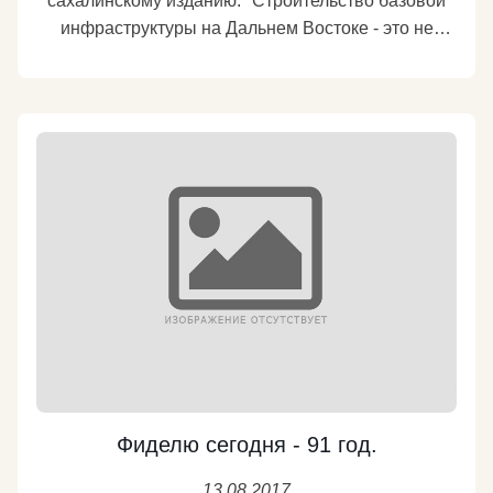
сахалинскому изданию. "Строительство базовой
инфраструктуры на Дальнем Востоке - это не
бизнес-планирование, а вопрос выживания,
сохранения целостности страны. Когда строили
Транссиб и БАМ, понимали, что это линии жизни, а
не коммерческие проекты. А сейчас даже
озвученный недавно президентом проект моста
или тоннеля на Сахалин рискует быть
торпедирован правительством.
Капиталистический подход не позволит
реализовать такое строительство в сколько-нибудь
разумные сроки. Посмотрите на мост в Крым -
если бы его просчитывали так же, как мост на
Сахалин, мы до сих пор бы обсуждали его
рентабельность. Надо делать все для того, чтобы
Дальний Восток становился передовым регионом,
и люди сюда переезжали, понимая перспективы и
Фиделю сегодня - 91 год.
видя реальную поддержку правительства, а не
13.08.2017