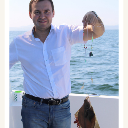
кандидат в члены ЦК КПРФ Ирина Филатова.
«Женщины острее чувствуют обстановку, они
обеспокоены состоянием семьи, школы,
здравоохранения, образования. Они у нас имеют
огромный опыт», – отметил лидер КПРФ. Наши
кандидаты идут на выборы с отличным
программным оснащением. На пресс-
конференции мы рассказали журналистам о
программе КПРФ «Десять шагов к достойной
жизни» и региональных антикризисных
предложениях партии.
https://kprf.ru/activity/elections/167997.html
Подробнее