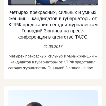
приезда сюда. Строится стадион ЧМ-2018, город
готовится к приему гостей. Завтра работаем в
Четырех прекрасных, сильных и умных
женщин – кандидатов в губернаторы от
Пензе.
Подробнее
КПРФ представил сегодня журналистам
Геннадий Зюганов на пресс-
конференции в агентстве ТАСС.
21.08.2017
Четырех прекрасных, сильных и умных женщин –
кандидатов в губернаторы от КПРФ представил
сегодня журналистам Геннадий Зюганов на пресс-
конференции в агентстве ТАСС. Это первый
секретарь Саратовского обкома КПРФ Ольга
Алимова, руководитель фракции КПРФ в
Законодательной Думе Томской области Наталья
Барышникова, депутат Новгородской областной
Думы Ольга Ефимова и пермский адвокат,