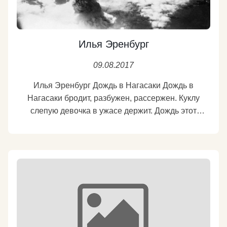
Илья Эренбург
09.08.2017
Илья Эренбург Дождь в Нагасаки Дождь в
Нагасаки бродит, разбужен, рассержен. Куклу
слепую девочка в ужасе держит. Дождь этот
лишний, деревья ему не рады, Вишня в цвету,
цветы уже начали падать. Дождь этот с пеплом, в
нем тихой смерти заправка, Кукла ослепла,
ослепнет девочка завтра, Будет отравой доска для
детского гроба, Будет приправой тоска и долгая
злоба, Злоба - как дождь, нельзя от нее укрыться,
Рыбы сходят с ума, наземь падают птицы, Голуби
скоро начнут, как вороны, каркать, Будут кусаться и
выть молчальники карпы, Будут вгрызаться в