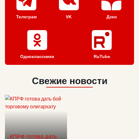
Телеграм
VK
Дзен
Одноклассники
RuTube
Свежие новости
КПРФ готова дать