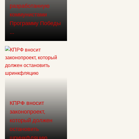
разработанную
коммунистами
Программу Победы
...
КПРФ вносит
законопроект,
который должен
остановить
шринкфляцию