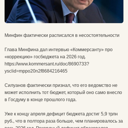
Минфин фактически расписался в несостоятельности
Глава Минфина дал интервью «Коммерсанту» про
«коррекцию» госбюджета на 2026 год.
https://www.kommersant.ru/doc/8690733?
ysclid=mppo20n2f8684216465
Силуанов фактически признал, что его ведомство не
может исполнить тот бюджет, который оно само внесло
в Госдуму в конце прошлого года.
Уже к концу апреля дефицит бюджета достиг 5,9 трлн
руб., что в полтора раза больше, чем планировалось за