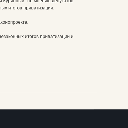
й Куринный. По мнению депутатов
ых итогов приватизации.
конопроекта.
незаконных итогов приватизации и