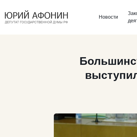
Зак
Новости
дея
Большинст
выступил