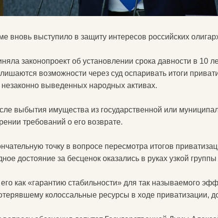
е вновь выступило в защиту интересов российских олигар
няла законопроект об установлении срока давности в 10 лет
ишаются возможности через суд оспаривать итоги привати
о незаконно выведенных народных активах.
осле выбытия имущества из государственной или муниципа
орении требований о его возврате.
ончательную точку в вопросе пересмотра итогов приватизаци
ное достояние за бесценок оказались в руках узкой группы
его как «гарантию стабильности» для так называемого эфф
потерявшему колоссальные ресурсы в ходе приватизации, д