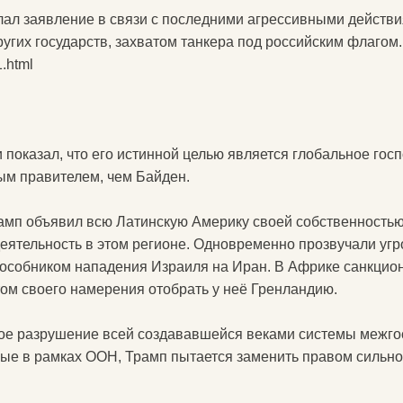
ал заявление в связи с последними агрессивными действ
ругих государств, захватом танкера под российским флагом.
1.html
 показал, что его истинной целью является глобальное гос
ым правителем, чем Байден.
амп объявил всю Латинскую Америку своей собственностью
еятельность в этом регионе. Одновременно прозвучали угр
пособником нападения Израиля на Иран. В Африке санкцион
ом своего намерения отобрать у неё Гренландию.
ьное разрушение всей создававшейся веками системы межг
е в рамках ООН, Трамп пытается заменить правом сильног