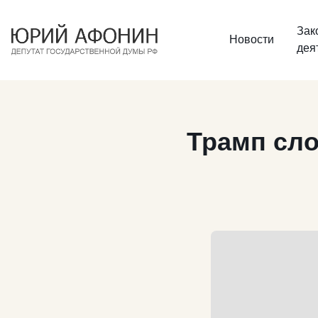
Зак
Новости
дея
Трамп сло