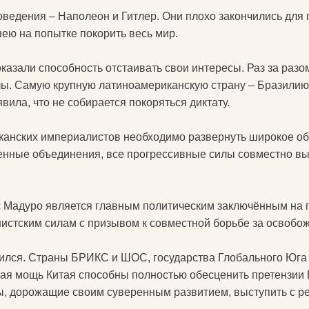
ведения – Наполеон и Гитлер. Они плохо закончились для
шею на попытке покорить весь мир.
казали способность отстаивать свои интересы. Раз за разо
лы. Самую крупную латиноамериканскую страну – Бразилию 
вила, что не собирается покоряться диктату.
иканских империалистов необходимо развернуть широкое о
енные объединения, все прогрессивные силы совместно в
ас Мадуро является главным политическим заключённым на
истским силам с призывом к совместной борьбе за освобо
нился. Страны БРИКС и ШОС, государства Глобального Юга 
кая мощь Китая способны полностью обесценить претензии 
ы, дорожащие своим суверенным развитием, выступить с 