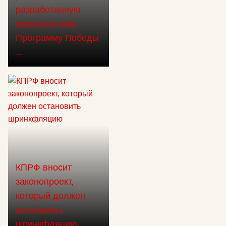
разработанную
коммунистами
Программу Победы
...
КПРФ вносит
законопроект,
который должен
остановить
шринкфляцию