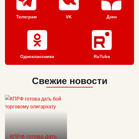
Телеграм
VK
Дзен
Одноклассники
RuTube
Свежие новости
КПРФ готова дать